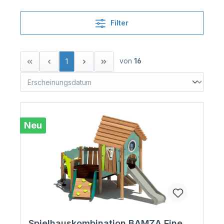
Filter
von
16
1
Neu
Spielhauskombination BAMZA Fine