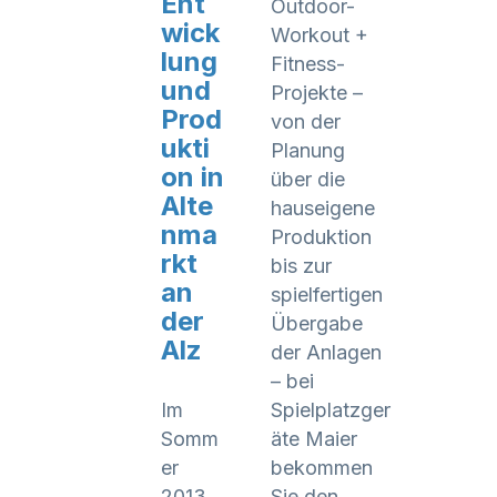
Ent
Outdoor-
wick
Workout +
lung
Fitness-
und
Projekte –
Prod
von der
ukti
Planung
on in
über die
Alte
hauseigene
nma
Produktion
rkt
bis zur
an
spielfertigen
der
Übergabe
Alz
der Anlagen
– bei
Im
Spielplatzger
Somm
äte Maier
er
bekommen
2013
Sie den