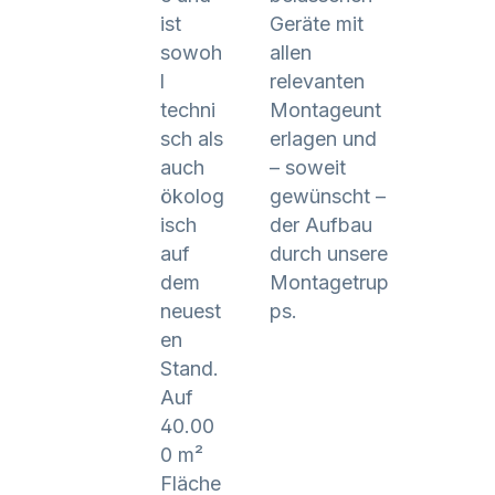
ist
Geräte mit
sowoh
allen
l
relevanten
techni
Montageunt
sch als
erlagen und
auch
– soweit
ökolog
gewünscht –
isch
der Aufbau
auf
durch unsere
dem
Montagetrup
neuest
ps.
en
Stand.
Auf
40.00
0 m²
Fläche