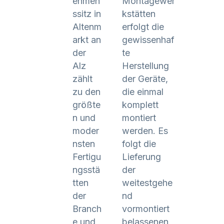
ehmen
Montagewer
ssitz in
kstätten
Altenm
erfolgt die
arkt an
gewissenhaf
der
te
Alz
Herstellung
zählt
der Geräte,
zu den
die einmal
größte
komplett
n und
montiert
moder
werden. Es
nsten
folgt die
Fertigu
Lieferung
ngsstä
der
tten
weitestgehe
der
nd
Branch
vormontiert
e und
belassenen