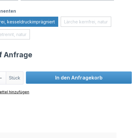
nenten
rei, kesseldruckimprägniert
Lärche kernfrei, natur
trennt, natur
uf Anfrage
In den Anfragekorb
Stück
ttel hinzufügen