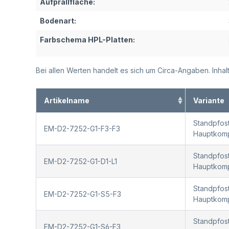
Aufprallfläche:
Bodenart:
Farbschema HPL-Platten:
Bei allen Werten handelt es sich um Circa-Angaben. Inh
Artikelname
Variante
Standpfost
EM-D2-7252-G1-F3-F3
Hauptkompo
Standpfost
EM-D2-7252-G1-D1-L1
Hauptkompo
Standpfost
EM-D2-7252-G1-S5-F3
Hauptkompo
Standpfost
EM-D2-7252-G1-S6-F3