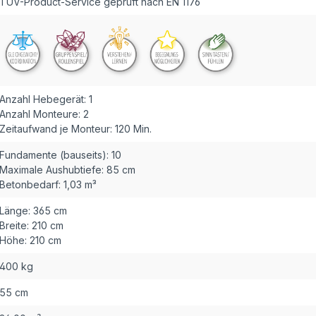
TÜV-Product-Service geprüft nach EN 1176
Anzahl Hebegerät:
1
Anzahl Monteure:
2
Zeitaufwand je Monteur:
120 Min.
Fundamente (bauseits):
10
Maximale Aushubtiefe:
85 cm
Betonbedarf:
1,03 m³
Länge:
365 cm
Breite:
210 cm
Höhe:
210 cm
400 kg
55 cm