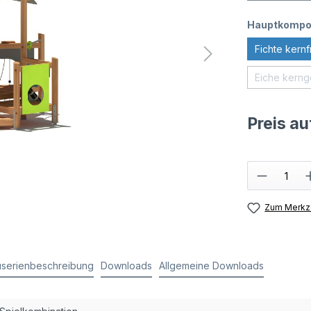
Hauptkompo
Fichte kernf
Eiche kernge
Preis a
Zum Merkze
serienbeschreibung
Downloads
Allgemeine Downloads