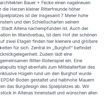
rchitekten Bauer + Fecke einen nagelneuen
r die Herzen kleiner Ritterfreunde höher
Spielplatzes ist der insgesamt 7 Meter hohe
enstern und den Schießscharten seinem
er Stadt Altena nachempfunden ist. Auch der
bination im Wandverbau, ist dem Hof der schönen
 zwei Etagen finden hier kleinere und größere
iten für sich. Zentral im „Burghof“ befindet
Picknickgelegenheit. Zudem lädt eine
gemeinsamen Ritter-Rollenspiel ein. Eine
pults trägt ebenfalls zum Mittelalterflair des
 inklusive Hügeln rund um den Burghof wurde
m EPDM-Boden gestaltet und halbhohe Mauern
den das Burgdesign des Spielplatzes ab. Wir
stück in Altenas Innenstadt und wünschen allen