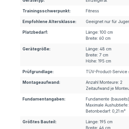
Gerätetyp:
Einzelgerät
Trainingsschwerpunkt:
Fitness
Empfohlene Altersklasse:
Geeignet nur für Juge
Platzbedarf:
Länge:
100 cm
Breite:
60 cm
Gerätegröße:
Länge:
48 cm
Breite:
7 cm
Höhe:
195 cm
Prüfgrundlage:
TÜV-Product-Service 
Montageaufwand:
Anzahl Monteure:
2
Zeitaufwand je Monteu
Fundamentangaben:
Fundamente (bauseits)
Maximale Aushubtiefe:
Betonbedarf:
0,21 m³
Größtes Bauteil:
Länge:
195 cm
Breite:
46 cm