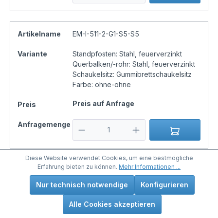
Artikelname
EM-I-511-2-G1-S5-S5
Variante
Standpfosten: Stahl, feuerverzinkt
Querbalken/-rohr: Stahl, feuerverzinkt
Schaukelsitz: Gummibrettschaukelsitz
Farbe: ohne-ohne
Preis auf Anfrage
Preis
Anfragemenge
Diese Website verwendet Cookies, um eine bestmögliche
Erfahrung bieten zu können.
Mehr Informationen ...
Artikelname
EM-I-511-2-G1-D1-S6-U
Nur technisch notwendige
Konfigurieren
Variante
Standpfosten: Douglasie kernfrei, natur
Querbalken/-rohr: Stahl, feuerverzinkt
Alle Cookies akzeptieren
und pulverbeschichtet