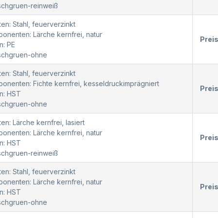
schgruen-reinweiß
en: Stahl, feuerverzinkt
nenten: Lärche kernfrei, natur
Prei
n: PE
oschgruen-ohne
en: Stahl, feuerverzinkt
nenten: Fichte kernfrei, kesseldruckimprägniert
Prei
n: HST
oschgruen-ohne
en: Lärche kernfrei, lasiert
nenten: Lärche kernfrei, natur
Prei
n: HST
schgruen-reinweiß
en: Stahl, feuerverzinkt
nenten: Lärche kernfrei, natur
Prei
n: HST
oschgruen-ohne