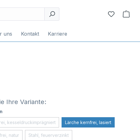
r uns
Kontakt
Karriere
e Ihre Variante:
n
rei, kesseldruckimprägniert
Lärche kernfrei, lasiert
rei, natur
Stahl, feuerverzinkt