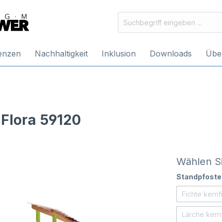
enzen
Nachhaltigkeit
Inklusion
Downloads
Übe
Flora 59120
Wählen Si
Standpfoste
Fichte kernf
Lärche kernf