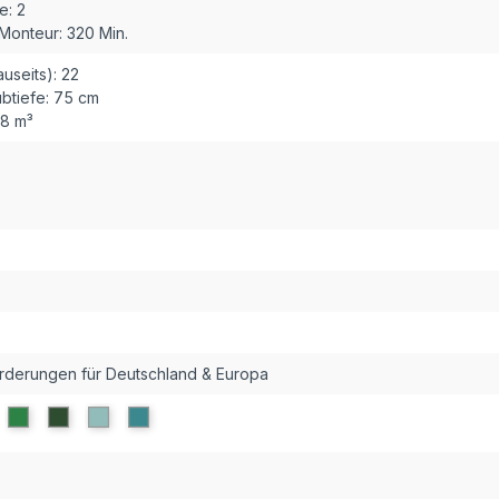
e:
2
 Monteur:
320 Min.
useits):
22
btiefe:
75 cm
18 m³
orderungen für Deutschland & Europa