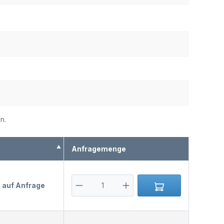
n.
s
Anfragemenge
s auf Anfrage