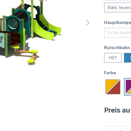
Stahl, feuer
Hauptkompo
Fichte kernf
Rutschbahn
HST
Farbe
Preis a