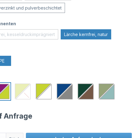
verzinkt und pulverbeschichtet
nenten
rei, kesseldruckimprägniert
Lärche kernfrei, natur
PE
uf Anfrage