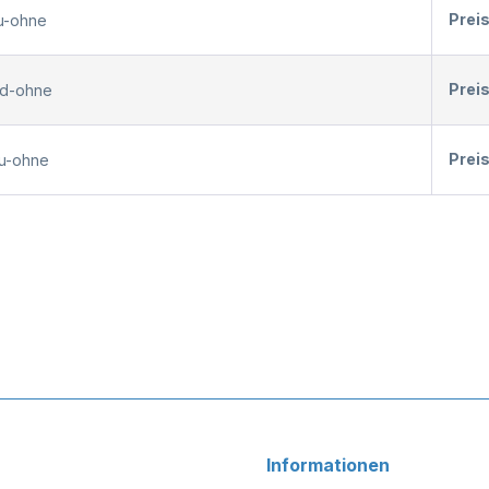
Prei
au-ohne
Prei
nd-ohne
Prei
au-ohne
Informationen