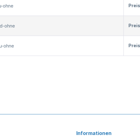
Prei
au-ohne
Prei
nd-ohne
Prei
au-ohne
Informationen