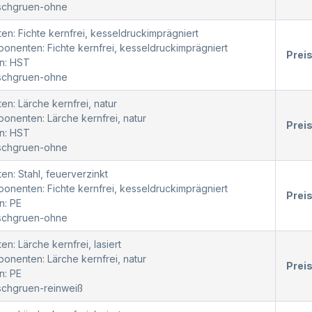
oschgruen-ohne
en: Fichte kernfrei, kesseldruckimprägniert
nenten: Fichte kernfrei, kesseldruckimprägniert
Prei
n: HST
oschgruen-ohne
en: Lärche kernfrei, natur
nenten: Lärche kernfrei, natur
Prei
n: HST
oschgruen-ohne
en: Stahl, feuerverzinkt
nenten: Fichte kernfrei, kesseldruckimprägniert
Prei
n: PE
oschgruen-ohne
en: Lärche kernfrei, lasiert
nenten: Lärche kernfrei, natur
Prei
n: PE
schgruen-reinweiß