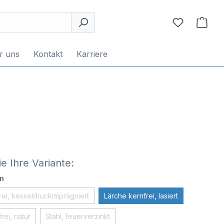
r uns
Kontakt
Karriere
e Ihre Variante:
n
rei, kesseldruckimprägniert
Lärche kernfrei, lasiert
rei, natur
Stahl, feuerverzinkt