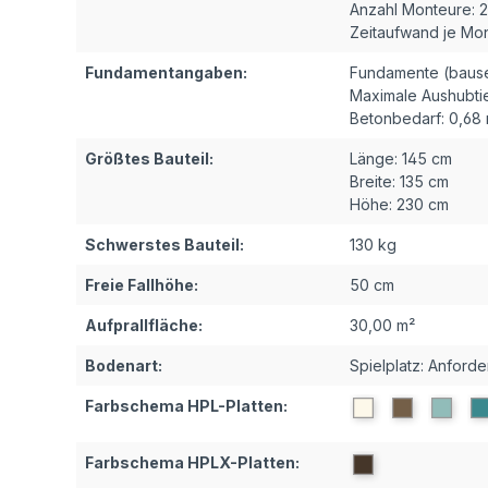
Anzahl Monteure:
2
Zeitaufwand je Mon
Fundamentangaben:
Fundamente (bausei
Maximale Aushubtie
Betonbedarf:
0,68
Größtes Bauteil:
Länge:
145 cm
Breite:
135 cm
Höhe:
230 cm
Schwerstes Bauteil:
130 kg
Freie Fallhöhe:
50 cm
Aufprallfläche:
30,00 m²
Bodenart:
Spielplatz: Anford
Farbschema HPL-Platten:
Farbschema HPLX-Platten: