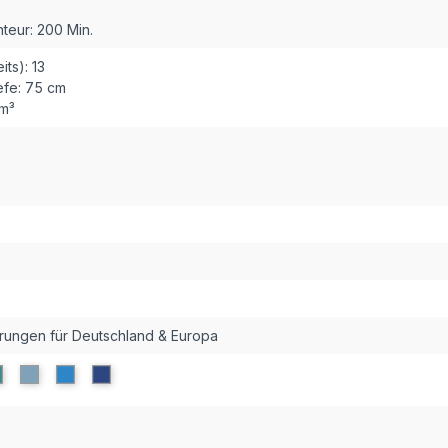
teur:
200 Min.
ts):
13
fe:
75 cm
 m³
erungen für Deutschland & Europa