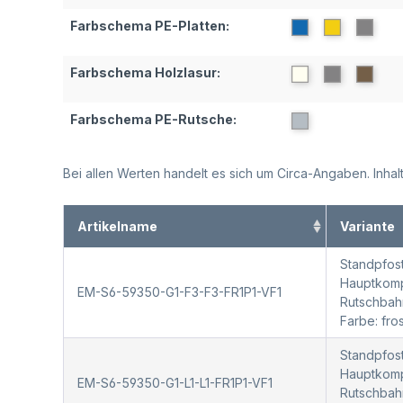
Farbschema PE-Platten:
Farbschema Holzlasur:
Farbschema PE-Rutsche:
Bei allen Werten handelt es sich um Circa-Angaben. Inh
Artikelname
Variante
Standpfost
Hauptkompo
EM-S6-59350-G1-F3-F3-FR1P1-VF1
Rutschbah
Farbe: fr
Standpfost
Hauptkompo
EM-S6-59350-G1-L1-L1-FR1P1-VF1
Rutschbah