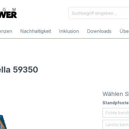
enzen
Nachhaltigkeit
Inklusion
Downloads
Übe
lla 59350
Wählen Si
Standpfoste
Fichte kernf
Lärche kernf