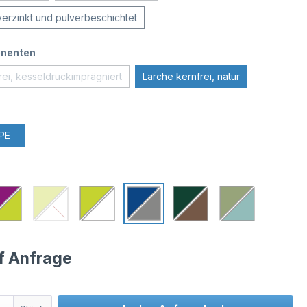
verzinkt und pulverbeschichtet
nenten
rei, kesseldruckimprägniert
Lärche kernfrei, natur
PE
uf Anfrage