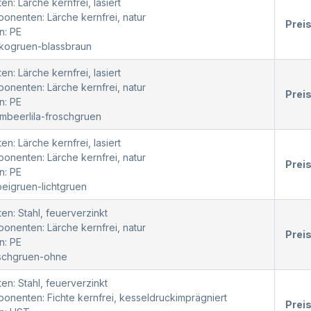
en: Lärche kernfrei, lasiert
nenten: Lärche kernfrei, natur
Prei
n: PE
okogruen-blassbraun
en: Lärche kernfrei, lasiert
nenten: Lärche kernfrei, natur
Prei
n: PE
mbeerlila-froschgruen
en: Lärche kernfrei, lasiert
nenten: Lärche kernfrei, natur
Prei
n: PE
beigruen-lichtgruen
en: Stahl, feuerverzinkt
nenten: Lärche kernfrei, natur
Prei
n: PE
oschgruen-ohne
en: Stahl, feuerverzinkt
nenten: Fichte kernfrei, kesseldruckimprägniert
Prei