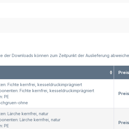
alte der Downloads können zum Zeitpunkt der Auslieferung abweiche
Prei
en: Fichte kernfrei, kesseldruckimprägniert
nenten: Fichte kernfrei, kesseldruckimprägniert
Prei
n: PE
oschgruen-ohne
en: Lärche kernfrei, natur
nenten: Lärche kernfrei, natur
Prei
n: PE