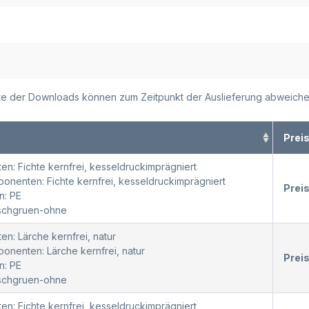
alte der Downloads können zum Zeitpunkt der Auslieferung abweiche
Prei
en: Fichte kernfrei, kesseldruckimprägniert
nenten: Fichte kernfrei, kesseldruckimprägniert
Prei
n: PE
oschgruen-ohne
en: Lärche kernfrei, natur
nenten: Lärche kernfrei, natur
Prei
n: PE
oschgruen-ohne
en: Fichte kernfrei, kesseldruckimprägniert