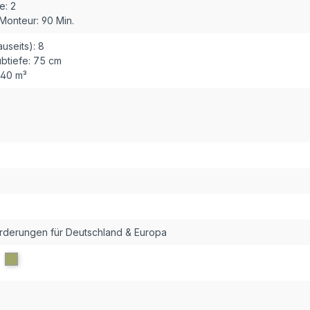
e:
2
 Monteur:
90 Min.
useits):
8
btiefe:
75 cm
,40 m³
orderungen für Deutschland & Europa