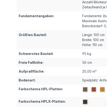
Anzahl Monteur
Zeitaufwand je
Fundamentangaben:
Fundamente (ba
Maximale Aushu
Betonbedarf:
0
Größtes Bauteil:
Länge:
100 cm
Breite:
100 cm
Höhe:
110 cm
Schwerstes Bauteil:
95 kg
Freie Fallhöhe:
50 cm
Aufprallfläche:
20,00 m²
Bodenart:
Spielplatz: Anf
Farbschema HPL-Platten:
Farbschema HPLX-Platten: