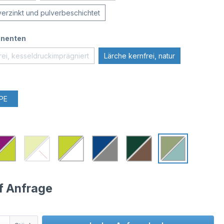
verzinkt und pulverbeschichtet
nenten
rei, kesseldruckimprägniert
Lärche kernfrei, natur
PE
uf Anfrage