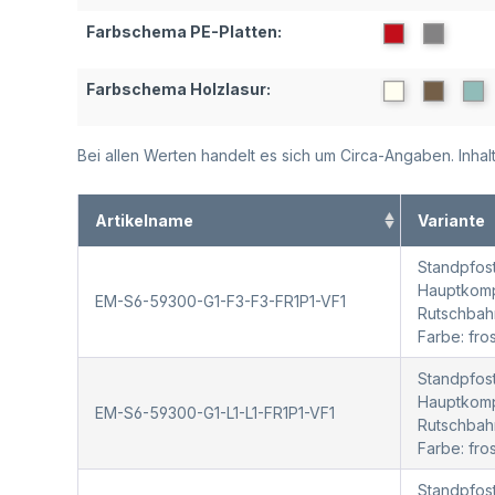
Farbschema PE-Platten:
Farbschema Holzlasur:
Bei allen Werten handelt es sich um Circa-Angaben. Inh
Artikelname
Variante
Standpfost
Hauptkompo
EM-S6-59300-G1-F3-F3-FR1P1-VF1
Rutschbah
Farbe: fr
Standpfost
Hauptkompo
EM-S6-59300-G1-L1-L1-FR1P1-VF1
Rutschbah
Farbe: fr
Standpfost