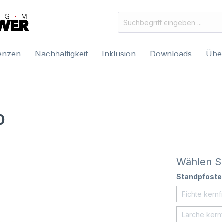
enzen
Nachhaltigkeit
Inklusion
Downloads
Übe
0
Wählen Si
Standpfoste
Fichte kernf
Lärche kernf