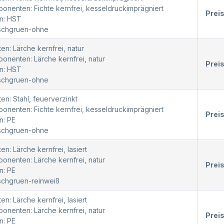
nenten: Fichte kernfrei, kesseldruckimprägniert
Prei
n: HST
oschgruen-ohne
en: Lärche kernfrei, natur
nenten: Lärche kernfrei, natur
Prei
n: HST
oschgruen-ohne
en: Stahl, feuerverzinkt
nenten: Fichte kernfrei, kesseldruckimprägniert
Prei
n: PE
oschgruen-ohne
en: Lärche kernfrei, lasiert
nenten: Lärche kernfrei, natur
Prei
n: PE
schgruen-reinweiß
en: Lärche kernfrei, lasiert
nenten: Lärche kernfrei, natur
Prei
n: PE