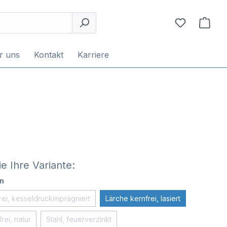
r uns
Kontakt
Karriere
e Ihre Variante:
n
rei, kesseldruckimprägniert
Lärche kernfrei, lasiert
rei, natur
Stahl, feuerverzinkt