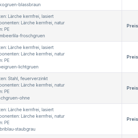
okogruen-blassbraun
en: Lärche kernfrei, lasiert
nenten: Lärche kernfrei, natur
Prei
n: PE
mbeerlila-froschgruen
en: Lärche kernfrei, lasiert
nenten: Lärche kernfrei, natur
Prei
n: PE
beigruen-lichtgruen
en: Stahl, feuerverzinkt
nenten: Lärche kernfrei, natur
Prei
n: PE
oschgruen-ohne
en: Lärche kernfrei, lasiert
nenten: Lärche kernfrei, natur
Prei
n: PE
ibriblau-staubgrau