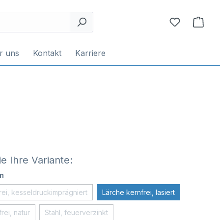
r uns
Kontakt
Karriere
e Ihre Variante:
n
rei, kesseldruckimprägniert
Lärche kernfrei, lasiert
rei, natur
Stahl, feuerverzinkt