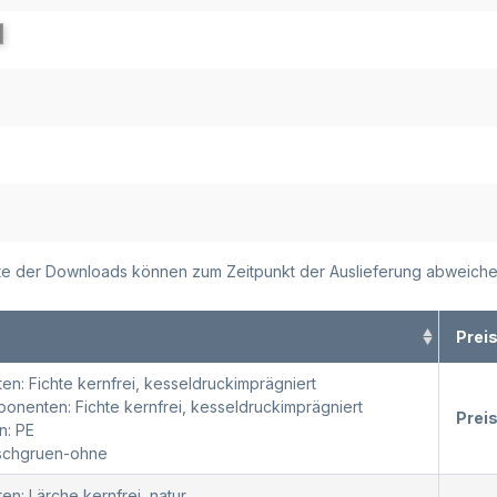
alte der Downloads können zum Zeitpunkt der Auslieferung abweiche
Prei
en: Fichte kernfrei, kesseldruckimprägniert
nenten: Fichte kernfrei, kesseldruckimprägniert
Prei
n: PE
oschgruen-ohne
en: Lärche kernfrei, natur