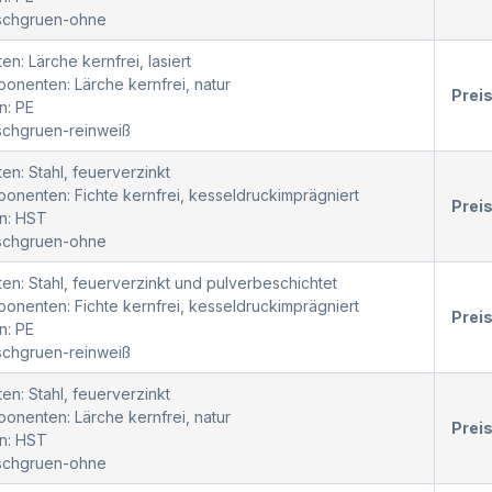
oschgruen-ohne
en: Lärche kernfrei, lasiert
nenten: Lärche kernfrei, natur
Prei
n: PE
schgruen-reinweiß
en: Stahl, feuerverzinkt
nenten: Fichte kernfrei, kesseldruckimprägniert
Prei
n: HST
oschgruen-ohne
en: Stahl, feuerverzinkt und pulverbeschichtet
nenten: Fichte kernfrei, kesseldruckimprägniert
Prei
n: PE
schgruen-reinweiß
en: Stahl, feuerverzinkt
nenten: Lärche kernfrei, natur
Prei
n: HST
oschgruen-ohne