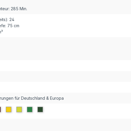
teur:
285 Min.
ts):
24
fe:
75 cm
m³
erungen für Deutschland & Europa