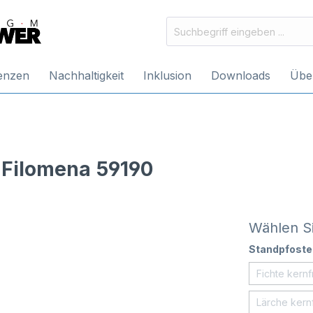
enzen
Nachhaltigkeit
Inklusion
Downloads
Übe
Filomena 59190
Wählen Si
Standpfoste
Fichte kernf
Lärche kernf