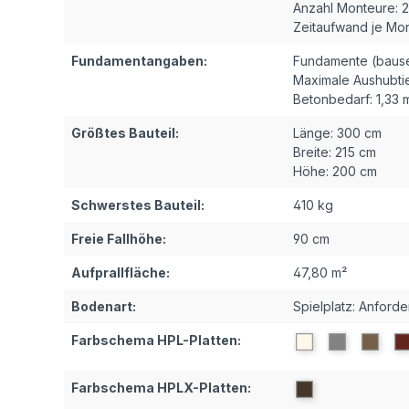
Anzahl Monteure:
2
Zeitaufwand je Mon
Fundamentangaben:
Fundamente (bausei
Maximale Aushubtie
Betonbedarf:
1,33 
Größtes Bauteil:
Länge:
300 cm
Breite:
215 cm
Höhe:
200 cm
Schwerstes Bauteil:
410 kg
Freie Fallhöhe:
90 cm
Aufprallfläche:
47,80 m²
Bodenart:
Spielplatz: Anford
Farbschema HPL-Platten:
Farbschema HPLX-Platten: