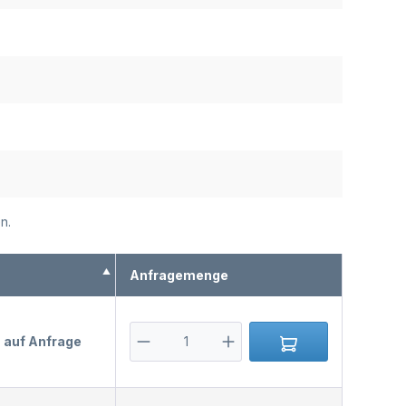
n.
s
Anfragemenge
s auf Anfrage