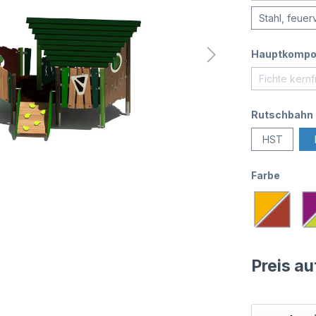
Stahl, feuer
Hauptkompo
Fichte kernf
Rutschbahn
HST
Farbe
Preis a