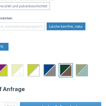
verzinkt und pulverbeschichtet
nenten
rei, kesseldruckimprägniert
Lärche kernfrei, natur
PE
uf Anfrage