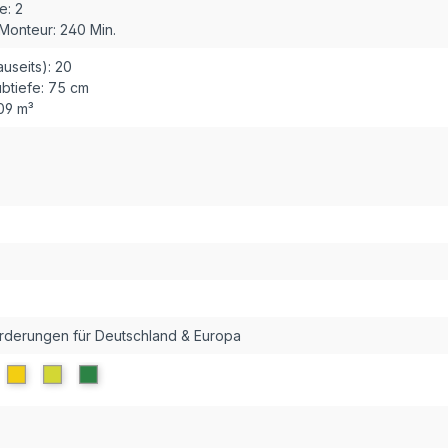
e:
2
 Monteur:
240 Min.
useits):
20
btiefe:
75 cm
,09 m³
orderungen für Deutschland & Europa