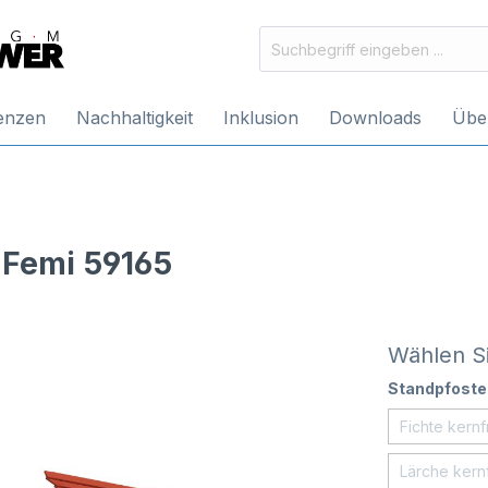
enzen
Nachhaltigkeit
Inklusion
Downloads
Übe
Femi 59165
Wählen Si
Standpfoste
Fichte kernf
Lärche kernf