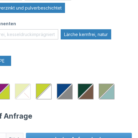
verzinkt und pulverbeschichtet
nenten
rei, kesseldruckimprägniert
Lärche kernfrei, natur
PE
uf Anfrage