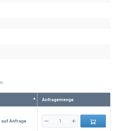
n.
s
Anfragemenge
s auf Anfrage