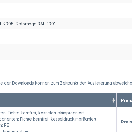
AL 9005
, Rotorange RAL 2001
alte der Downloads können zum Zeitpunkt der Auslieferung abweiche
Prei
en: Fichte kernfrei, kesseldruckimprägniert
nenten: Fichte kernfrei, kesseldruckimprägniert
Prei
n: PE
oschgruen-ohne