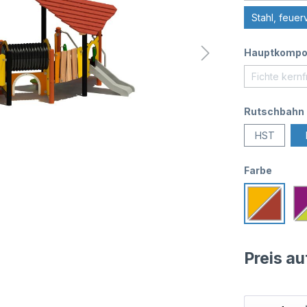
Stahl, feuer
Hauptkompo
Fichte kernf
Rutschbahn
HST
Farbe
Preis a