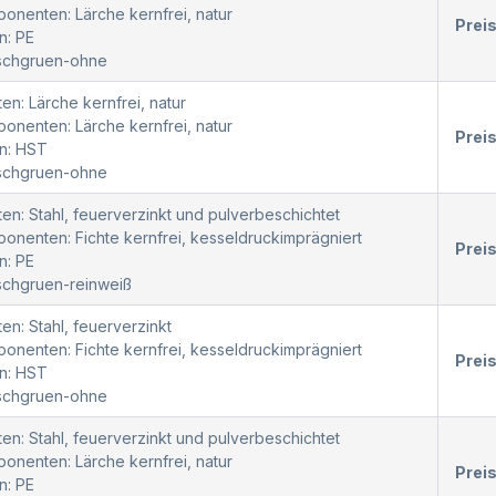
nenten: Lärche kernfrei, natur
Prei
n: PE
oschgruen-ohne
en: Lärche kernfrei, natur
nenten: Lärche kernfrei, natur
Prei
n: HST
oschgruen-ohne
en: Stahl, feuerverzinkt und pulverbeschichtet
nenten: Fichte kernfrei, kesseldruckimprägniert
Prei
n: PE
schgruen-reinweiß
en: Stahl, feuerverzinkt
nenten: Fichte kernfrei, kesseldruckimprägniert
Prei
n: HST
oschgruen-ohne
en: Stahl, feuerverzinkt und pulverbeschichtet
nenten: Lärche kernfrei, natur
Prei
n: PE