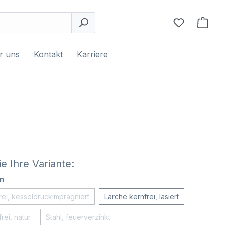
r uns
Kontakt
Karriere
e Ihre Variante:
n
rei, kesseldruckimprägniert
Lärche kernfrei, lasiert
rei, natur
Stahl, feuerverzinkt