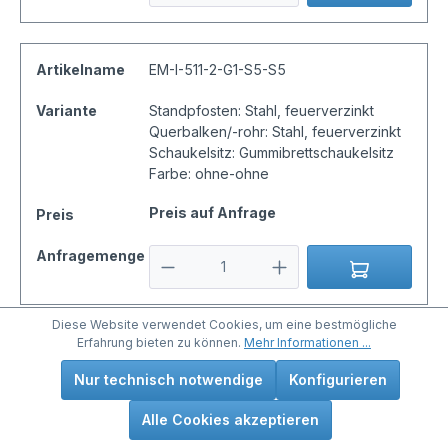
Artikelname
EM-I-511-2-G1-S5-S5
Variante
Standpfosten: Stahl, feuerverzinkt
Querbalken/-rohr: Stahl, feuerverzinkt
Schaukelsitz: Gummibrettschaukelsitz
Farbe: ohne-ohne
Preis auf Anfrage
Preis
Anfragemenge
Diese Website verwendet Cookies, um eine bestmögliche
Erfahrung bieten zu können.
Mehr Informationen ...
Artikelname
EM-I-511-2-G1-D1-S6-U
Nur technisch notwendige
Konfigurieren
Variante
Standpfosten: Douglasie kernfrei, natur
Querbalken/-rohr: Stahl, feuerverzinkt
Alle Cookies akzeptieren
und pulverbeschichtet