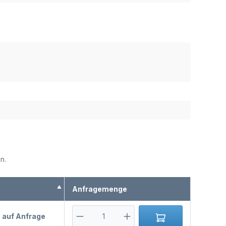
n.
s
Anfragemenge
s auf Anfrage