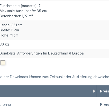
Fundamente (bauseits):
7
Maximale Aushubtiefe:
85 cm
Betonbedarf:
1,97 m³
Länge:
351 cm
Breite:
11 cm
Höhe:
11 cm
30 kg
Spielplatz: Anforderungen für Deutschland & Europa
alte der Downloads können zum Zeitpunkt der Auslieferung abweiche
Prei
Prei
au-ohne